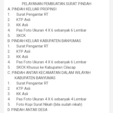
PELAYANAN PEMBUATAN SURAT PINDAH
A. PINDAH KELUAR PROPINSI
1.
Surat Pengantar RT
2.
KTP Asli
3.
KK Asli
4.
Pas Foto Ukuran 4 X 6 sebanyak 6 Lembar
5.
SKCK
B. PINDAH KELUAR KABUPATEN BANYUMAS
1.
Surat Pengantar RT
2.
KTP Asli
3.
KK Asli
4.
Pas Foto Ukuran 4 X 6 sebanyak 6 Lembar
5.
SKCK Khusus ke Kabupaten Cilacap
C. PINDAH ANTAR KECAMATAN DALAM WILAYAH
KABUPATEN BANYUMAS
1.
Surat Pengantar RT
2.
KTP Asli
3.
KK Asli
4.
Pas Foto Ukuran 4 X 6 sebanyak 4 Lembar
5.
Foto Kopi Surat Nikah (bila sudah nikah)
D. PINDAH ANTAR DESA