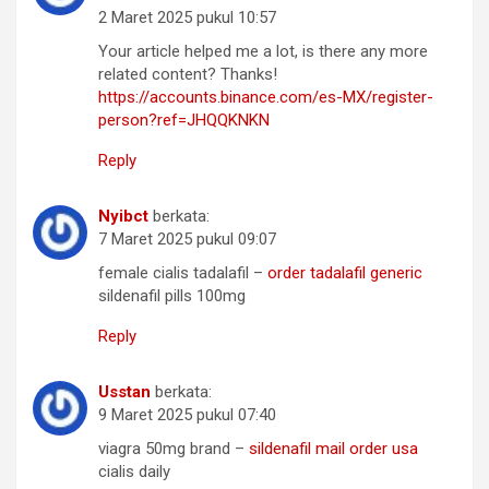
2 Maret 2025 pukul 10:57
Your article helped me a lot, is there any more
related content? Thanks!
https://accounts.binance.com/es-MX/register-
person?ref=JHQQKNKN
Reply
Nyibct
berkata:
7 Maret 2025 pukul 09:07
female cialis tadalafil –
order tadalafil generic
sildenafil pills 100mg
Reply
Usstan
berkata:
9 Maret 2025 pukul 07:40
viagra 50mg brand –
sildenafil mail order usa
cialis daily