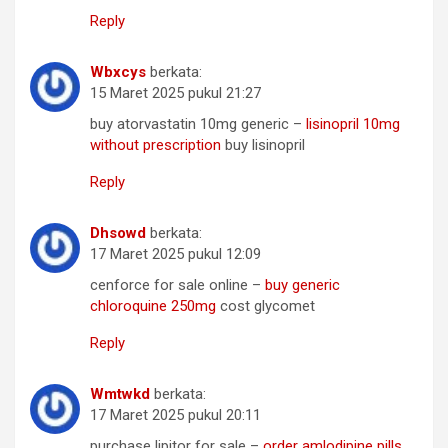
Reply
Wbxcys
berkata:
15 Maret 2025 pukul 21:27
buy atorvastatin 10mg generic –
lisinopril 10mg
without prescription
buy lisinopril
Reply
Dhsowd
berkata:
17 Maret 2025 pukul 12:09
cenforce for sale online –
buy generic
chloroquine 250mg
cost glycomet
Reply
Wmtwkd
berkata:
17 Maret 2025 pukul 20:11
purchase lipitor for sale –
order amlodipine pills