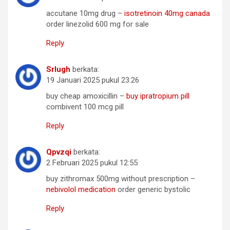
accutane 10mg drug –
isotretinoin 40mg canada
order linezolid 600 mg for sale
Reply
Srlugh
berkata:
19 Januari 2025 pukul 23:26
buy cheap amoxicillin –
buy ipratropium pill
combivent 100 mcg pill
Reply
Qpvzqi
berkata:
2 Februari 2025 pukul 12:55
buy zithromax 500mg without prescription –
nebivolol medication
order generic bystolic
Reply