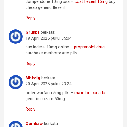
domperidone 10mg usa –
cost flexeril 15mg
buy
cheap generic flexeril
Reply
Grukbr
berkata:
18 April 2025 pukul 05:04
buy inderal 10mg online –
propranolol drug
purchase methotrexate pills
Reply
Mbkdlg
berkata:
20 April 2025 pukul 23:24
order warfarin 5mg pills –
maxolon canada
generic cozaar 50mg
Reply
Qomkzw
berkata: