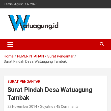
Skip
Kamis, Agustus 6, 2026
to
content
Pemerintah Desa Watuagung, Kecamatan Tambak, Kabupaten
Watuagung.ID
Banyumas, Jawa Tengah
Home
PEMERINTAHAN
Surat Pengantar
Surat Pindah Desa Watuagung Tambak
SURAT PENGANTAR
Surat Pindah Desa Watuagung
Tambak
22 November 2014
Suyatno
45 Comments