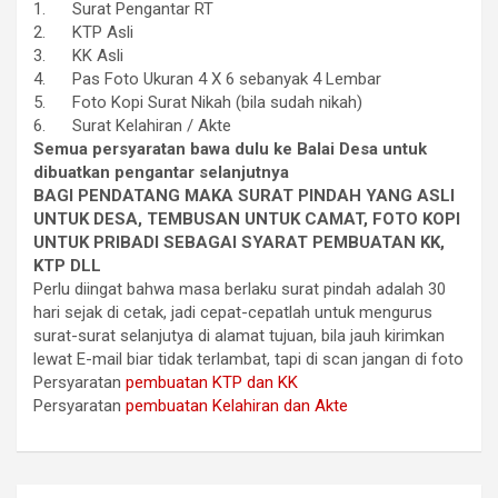
1.
Surat Pengantar RT
2.
KTP Asli
3.
KK Asli
4.
Pas Foto Ukuran 4 X 6 sebanyak 4 Lembar
5.
Foto Kopi Surat Nikah (bila sudah nikah)
6.
Surat Kelahiran / Akte
Semua persyaratan bawa dulu ke Balai Desa untuk
dibuatkan pengantar selanjutnya
BAGI PENDATANG MAKA SURAT PINDAH YANG ASLI
UNTUK DESA, TEMBUSAN UNTUK CAMAT, FOTO KOPI
UNTUK PRIBADI SEBAGAI SYARAT PEMBUATAN KK,
KTP DLL
Perlu diingat bahwa masa berlaku surat pindah adalah 30
hari sejak di cetak, jadi cepat-cepatlah untuk mengurus
surat-surat selanjutya di alamat tujuan, bila jauh kirimkan
lewat E-mail biar tidak terlambat, tapi di scan jangan di foto
Persyaratan
pembuatan KTP dan KK
Persyaratan
pembuatan Kelahiran dan Akte