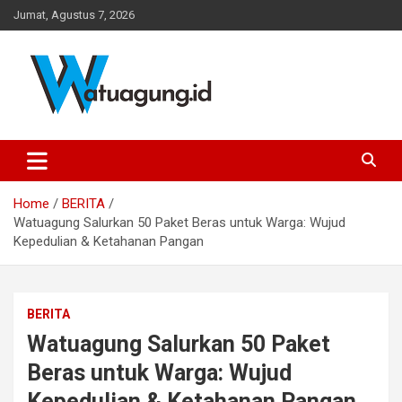
Skip
Jumat, Agustus 7, 2026
to
content
Pemerintah Desa Watuagung, Kecamatan Tambak, Kabupaten
Watuagung.ID
Banyumas, Jawa Tengah
Home
BERITA
Watuagung Salurkan 50 Paket Beras untuk Warga: Wujud
Kepedulian & Ketahanan Pangan
BERITA
Watuagung Salurkan 50 Paket
Beras untuk Warga: Wujud
Kepedulian & Ketahanan Pangan