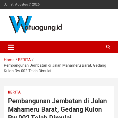
Skip
Jumat, Agustus 7, 2026
to
content
Pemerintah Desa Watuagung, Kecamatan Tambak, Kabupaten
Watuagung.ID
Banyumas, Jawa Tengah
Home
BERITA
Pembangunan Jembatan di Jalan Mahameru Barat, Gedang
Kulon Rw 002 Telah Dimulai
BERITA
Pembangunan Jembatan di Jalan
Mahameru Barat, Gedang Kulon
Rw 002 Telah Dimulai