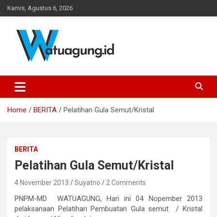
Skip
Kamis, Agustus 6, 2026
to
content
Pemerintah Desa Watuagung, Kecamatan Tambak, Kabupaten
Watuagung.ID
Banyumas, Jawa Tengah
Home
BERITA
Pelatihan Gula Semut/Kristal
BERITA
Pelatihan Gula Semut/Kristal
4 November 2013
Suyatno
2 Comments
PNPM-MD
WATUAGUNG, Hari ini 04 Nopember 2013
pelaksanaan Pelatihan Pembuatan Gula semut / Kristal