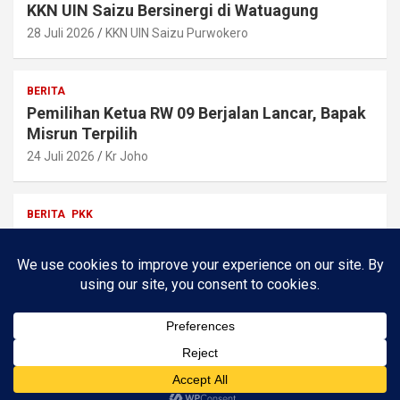
KKN UIN Saizu Bersinergi di Watuagung
28 Juli 2026
KKN UIN Saizu Purwokero
BERITA
Pemilihan Ketua RW 09 Berjalan Lancar, Bapak
Misrun Terpilih
24 Juli 2026
Kr Joho
BERITA
PKK
Silaturahmi & Koordinasi KKN Katana UIN
SAIZU PURWOKERTO
24 Juli 2026
Dzakiyyah Balqis
Copyright © 2026
Watuagung.ID
Theme by:
Theme Horse
Proudly Powered by:
WordPress