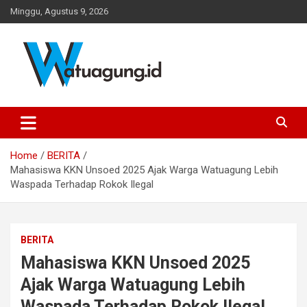
Skip
Minggu, Agustus 9, 2026
to
content
Pemerintah Desa Watuagung, Kecamatan Tambak, Kabupaten
Watuagung.ID
Banyumas, Jawa Tengah
Home
BERITA
Mahasiswa KKN Unsoed 2025 Ajak Warga Watuagung Lebih
Waspada Terhadap Rokok Ilegal
BERITA
Mahasiswa KKN Unsoed 2025
Ajak Warga Watuagung Lebih
Waspada Terhadap Rokok Ilegal