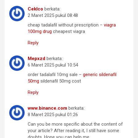
Ceklco
berkata:
2 Maret 2025 pukul 08:48
cheap tadalafil without prescription –
viagra
100mg drug
cheapest viagra
Reply
Mepxzd
berkata:
6 Maret 2025 pukul 10:54
order tadalafil 10mg sale –
generic sildenafil
50mg
sildenafil 50mg cost
Reply
www.binance.com
berkata:
8 Maret 2025 pukul 01:26
Can you be more specific about the content of
your article? After reading it, I still have some
doubts. Hope you can help me.