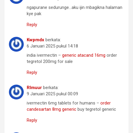
ngapurane sedurunge…aku ijin mbagikna halaman
kye pak
Reply
Kwpmdx
berkata:
6 Januari 2025 pukul 14:18
india ivermectin –
generic atacand 16mg
order
tegretol 200mg for sale
Reply
Rlmuur
berkata:
9 Januari 2025 pukul 00:09
ivermectin 6mg tablets for humans –
order
candesartan 8mg generic
buy tegretol generic
Reply