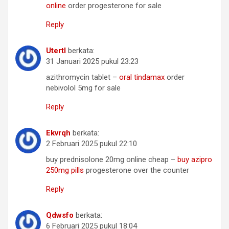
online
order progesterone for sale
Reply
Utertl
berkata:
31 Januari 2025 pukul 23:23
azithromycin tablet –
oral tindamax
order
nebivolol 5mg for sale
Reply
Ekvrqh
berkata:
2 Februari 2025 pukul 22:10
buy prednisolone 20mg online cheap –
buy azipro
250mg pills
progesterone over the counter
Reply
Qdwsfo
berkata:
6 Februari 2025 pukul 18:04