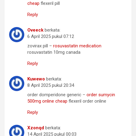
cheap
flexeril pill
Reply
Oveeck
berkata:
6 April 2025 pukul 07:12
zovirax pill –
rosuvastatin medication
rosuvastatin 10mg canada
Reply
Kuwewo
berkata:
8 April 2025 pukul 20:34
order domperidone generic –
order sumycin
500mg online cheap
flexeril order online
Reply
Xzonqd
berkata:
14 April 2025 pukul 00:03