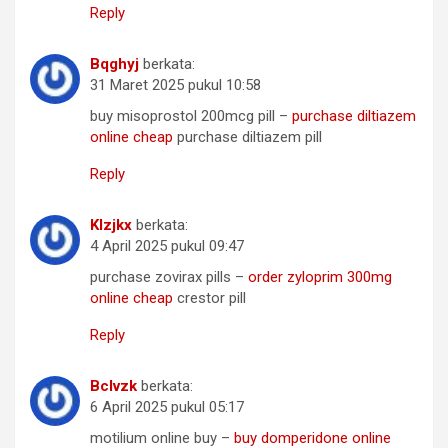
Reply
Bqghyj
berkata:
31 Maret 2025 pukul 10:58
buy misoprostol 200mcg pill –
purchase diltiazem
online cheap
purchase diltiazem pill
Reply
Klzjkx
berkata:
4 April 2025 pukul 09:47
purchase zovirax pills –
order zyloprim 300mg
online cheap
crestor pill
Reply
Bclvzk
berkata:
6 April 2025 pukul 05:17
motilium online buy –
buy domperidone online