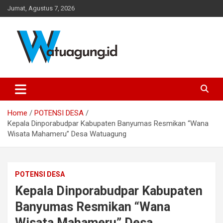
Skip
Jumat, Agustus 7, 2026
to
content
Pemerintah Desa Watuagung, Kecamatan Tambak, Kabupaten
Watuagung.ID
Banyumas, Jawa Tengah
Home
POTENSI DESA
Kepala Dinporabudpar Kabupaten Banyumas Resmikan “Wana
Wisata Mahameru” Desa Watuagung
POTENSI DESA
Kepala Dinporabudpar Kabupaten
Banyumas Resmikan “Wana
Wisata Mahameru” Desa