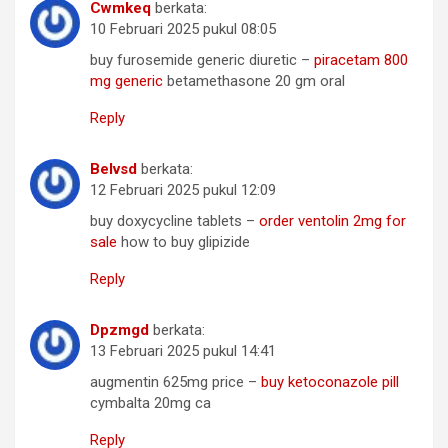
Cwmkeq
berkata:
10 Februari 2025 pukul 08:05
buy furosemide generic diuretic –
piracetam 800
mg generic
betamethasone 20 gm oral
Reply
Belvsd
berkata:
12 Februari 2025 pukul 12:09
buy doxycycline tablets –
order ventolin 2mg for
sale
how to buy glipizide
Reply
Dpzmgd
berkata:
13 Februari 2025 pukul 14:41
augmentin 625mg price –
buy ketoconazole pill
cymbalta 20mg ca
Reply