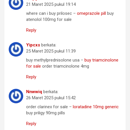
21 Maret 2025 pukul 19:14
where can i buy prilosec –
omeprazole pill
buy
atenolol 100mg for sale
Reply
Yipcxs
berkata:
25 Maret 2025 pukul 11:39
buy methylprednisolone usa –
buy triamcinolone
for sale
order triamcinolone 4mg
Reply
Nnwwiq
berkata:
26 Maret 2025 pukul 15:42
order clarinex for sale –
loratadine 10mg generic
buy priligy 90mg pills
Reply