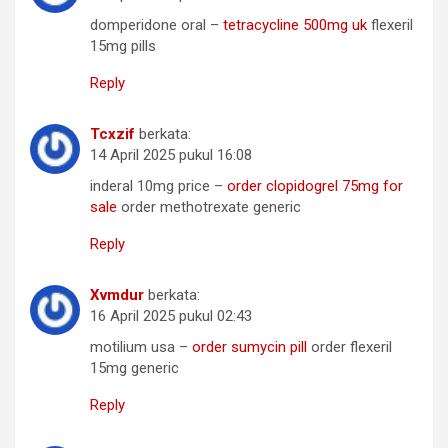
domperidone oral –
tetracycline 500mg uk
flexeril
15mg pills
Reply
Tcxzif
berkata:
14 April 2025 pukul 16:08
inderal 10mg price –
order clopidogrel 75mg for
sale
order methotrexate generic
Reply
Xvmdur
berkata:
16 April 2025 pukul 02:43
motilium usa –
order sumycin pill
order flexeril
15mg generic
Reply