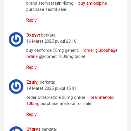
brand atorvastatin 40mg –
buy amlodipine
purchase zestril sale
Reply
Dxzyvt
berkata:
16 Maret 2025 pukul 23:16
buy cenforce 50mg generic –
order glucophage
online
glycomet 1000mg tablet
Reply
Ezuivj
berkata:
19 Maret 2025 pukul 15:01
order omeprazole 20mg online –
oral atenolol
100mg
purchase atenolol for sale
Reply
Qfqrys
berkata: