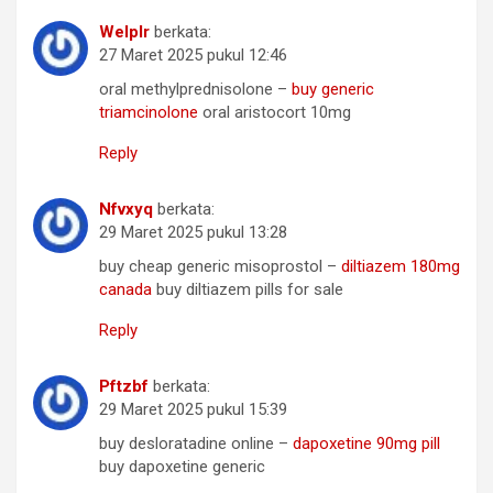
Welplr
berkata:
27 Maret 2025 pukul 12:46
oral methylprednisolone –
buy generic
triamcinolone
oral aristocort 10mg
Reply
Nfvxyq
berkata:
29 Maret 2025 pukul 13:28
buy cheap generic misoprostol –
diltiazem 180mg
canada
buy diltiazem pills for sale
Reply
Pftzbf
berkata:
29 Maret 2025 pukul 15:39
buy desloratadine online –
dapoxetine 90mg pill
buy dapoxetine generic