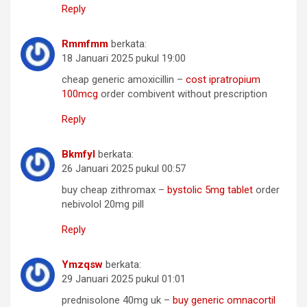
Reply
Rmmfmm
berkata:
18 Januari 2025 pukul 19:00
cheap generic amoxicillin –
cost ipratropium
100mcg
order combivent without prescription
Reply
Bkmfyl
berkata:
26 Januari 2025 pukul 00:57
buy cheap zithromax –
bystolic 5mg tablet
order
nebivolol 20mg pill
Reply
Ymzqsw
berkata:
29 Januari 2025 pukul 01:01
prednisolone 40mg uk –
buy generic omnacortil