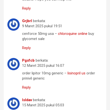
Reply
Grjbrl
berkata:
9 Maret 2025 pukul 19:51
cenforce 50mg usa –
chloroquine online
buy
glycomet sale
Reply
Pgsfcb
berkata:
12 Maret 2025 pukul 16:07
order lipitor 10mg generic –
lisinopril us
order
prinivil generic
Reply
Isldav
berkata:
15 Maret 2025 pukul 05:03