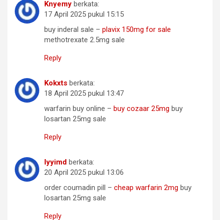
Knyemy
berkata:
17 April 2025 pukul 15:15
buy inderal sale –
plavix 150mg for sale
methotrexate 2.5mg sale
Reply
Kokxts
berkata:
18 April 2025 pukul 13:47
warfarin buy online –
buy cozaar 25mg
buy
losartan 25mg sale
Reply
Iyyimd
berkata:
20 April 2025 pukul 13:06
order coumadin pill –
cheap warfarin 2mg
buy
losartan 25mg sale
Reply