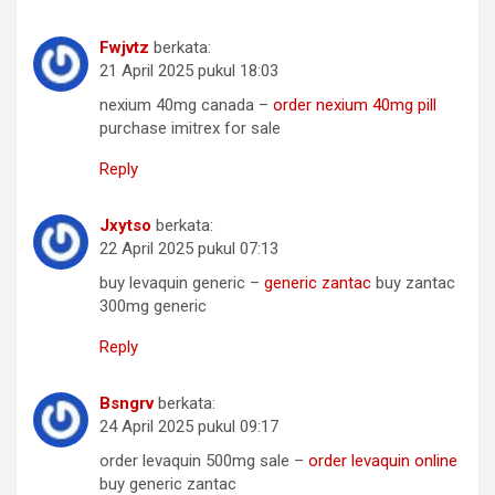
Fwjvtz
berkata:
21 April 2025 pukul 18:03
nexium 40mg canada –
order nexium 40mg pill
purchase imitrex for sale
Reply
Jxytso
berkata:
22 April 2025 pukul 07:13
buy levaquin generic –
generic zantac
buy zantac
300mg generic
Reply
Bsngrv
berkata:
24 April 2025 pukul 09:17
order levaquin 500mg sale –
order levaquin online
buy generic zantac