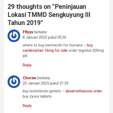
29 thoughts on “
Peninjauan
Lokasi TMMD Sengkuyung III
Tahun 2019
”
Fflyyv
berkata:
8 Januari 2025 pukul 00:26
where to buy ivermectin for humans –
buy
candesartan 16mg for sale
order tegretol 200mg
pill
Reply
Chorxw
berkata:
20 Januari 2025 pukul 21:29
buy isotretinoin generic –
dexamethasone order
buy zyvox tablets
Reply