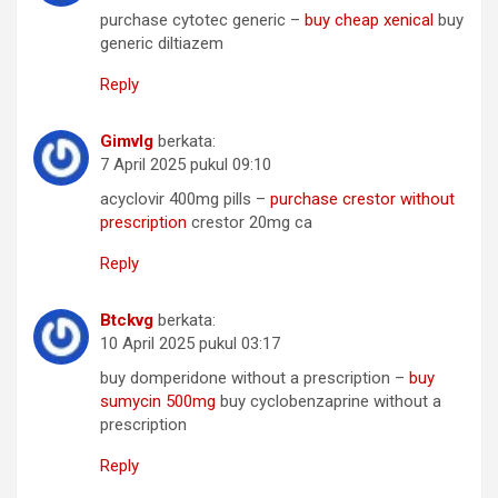
purchase cytotec generic –
buy cheap xenical
buy
generic diltiazem
Reply
Gimvlg
berkata:
7 April 2025 pukul 09:10
acyclovir 400mg pills –
purchase crestor without
prescription
crestor 20mg ca
Reply
Btckvg
berkata:
10 April 2025 pukul 03:17
buy domperidone without a prescription –
buy
sumycin 500mg
buy cyclobenzaprine without a
prescription
Reply