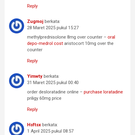
Reply
Zugmoj
berkata:
28 Maret 2025 pukul 15:27
methylprednisolone 8mg over counter –
oral
depo-medrol cost
aristocort 10mg over the
counter
Reply
Yimwty
berkata:
31 Maret 2025 pukul 00:40
order desloratadine online –
purchase loratadine
priligy 60mg price
Reply
Hsftsx
berkata:
1 April 2025 pukul 08:57