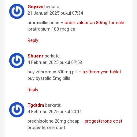
Goyxvs
berkata:
21 Januari 2025 pukul 07:34
amoxicillin price –
order valsartan 80mg for sale
ipratropium 100 mcg ca
Reply
Sbuenr
berkata:
4 Februari 2025 pukul 07:58
buy zithromax 500mg pill –
azithromycin tablet
buy bystolic 5mg pills
Reply
Tgdtdm
berkata:
4 Februari 2025 pukul 20:11
prednisolone 20mg cheap –
progesterone cost
progesterone cost