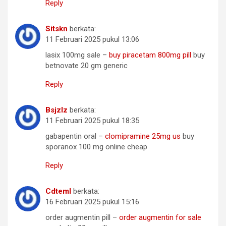
Reply
Sitskn
berkata:
11 Februari 2025 pukul 13:06
lasix 100mg sale –
buy piracetam 800mg pill
buy
betnovate 20 gm generic
Reply
Bsjzlz
berkata:
11 Februari 2025 pukul 18:35
gabapentin oral –
clomipramine 25mg us
buy
sporanox 100 mg online cheap
Reply
Cdteml
berkata:
16 Februari 2025 pukul 15:16
order augmentin pill –
order augmentin for sale