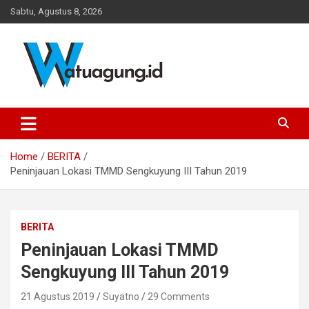
Skip
Sabtu, Agustus 8, 2026
to
content
Pemerintah Desa Watuagung, Kecamatan Tambak, Kabupaten
Watuagung.ID
Banyumas, Jawa Tengah
Home
BERITA
Peninjauan Lokasi TMMD Sengkuyung III Tahun 2019
BERITA
Peninjauan Lokasi TMMD
Sengkuyung III Tahun 2019
21 Agustus 2019
Suyatno
29 Comments