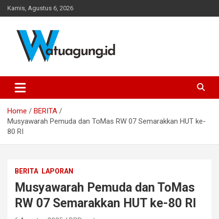
Skip
Kamis, Agustus 6, 2026
to
content
Pemerintah Desa Watuagung, Kecamatan Tambak, Kabupaten
Watuagung.ID
Banyumas, Jawa Tengah
Home
BERITA
Musyawarah Pemuda dan ToMas RW 07 Semarakkan HUT ke-
80 RI
BERITA
LAPORAN
Musyawarah Pemuda dan ToMas
RW 07 Semarakkan HUT ke-80 RI