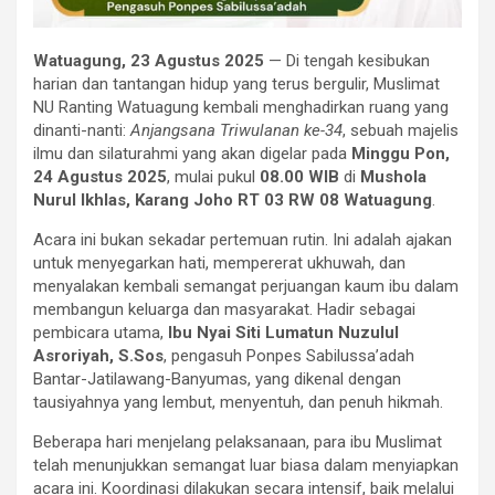
Watuagung, 23 Agustus 2025
— Di tengah kesibukan
harian dan tantangan hidup yang terus bergulir, Muslimat
NU Ranting Watuagung kembali menghadirkan ruang yang
dinanti-nanti:
Anjangsana Triwulanan ke-34
, sebuah majelis
ilmu dan silaturahmi yang akan digelar pada
Minggu Pon,
24 Agustus 2025
, mulai pukul
08.00 WIB
di
Mushola
Nurul Ikhlas, Karang Joho RT 03 RW 08 Watuagung
.
Acara ini bukan sekadar pertemuan rutin. Ini adalah ajakan
untuk menyegarkan hati, mempererat ukhuwah, dan
menyalakan kembali semangat perjuangan kaum ibu dalam
membangun keluarga dan masyarakat. Hadir sebagai
pembicara utama,
Ibu Nyai Siti Lumatun Nuzulul
Asroriyah, S.Sos
, pengasuh Ponpes Sabilussa’adah
Bantar-Jatilawang-Banyumas, yang dikenal dengan
tausiyahnya yang lembut, menyentuh, dan penuh hikmah.
Beberapa hari menjelang pelaksanaan, para ibu Muslimat
telah menunjukkan semangat luar biasa dalam menyiapkan
acara ini. Koordinasi dilakukan secara intensif, baik melalui