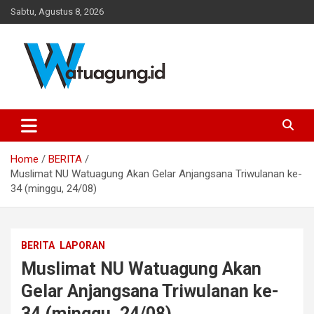
Skip
Sabtu, Agustus 8, 2026
to
content
Pemerintah Desa Watuagung, Kecamatan Tambak, Kabupaten
Watuagung.ID
Banyumas, Jawa Tengah
Home
BERITA
Muslimat NU Watuagung Akan Gelar Anjangsana Triwulanan ke-
34 (minggu, 24/08)
BERITA
LAPORAN
Muslimat NU Watuagung Akan
Gelar Anjangsana Triwulanan ke-
34 (minggu, 24/08)