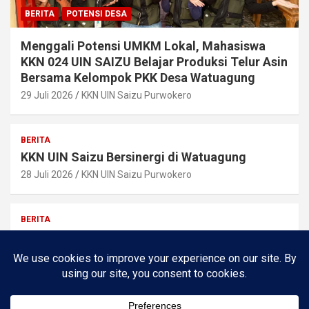
BERITA
POTENSI DESA
Menggali Potensi UMKM Lokal, Mahasiswa
KKN 024 UIN SAIZU Belajar Produksi Telur Asin
Bersama Kelompok PKK Desa Watuagung
29 Juli 2026
KKN UIN Saizu Purwokero
BERITA
KKN UIN Saizu Bersinergi di Watuagung
28 Juli 2026
KKN UIN Saizu Purwokero
BERITA
Pemilihan Ketua RW 09 Berjalan Lancar, Bapak
Misrun Terpilih
24 Juli 2026
Kr Joho