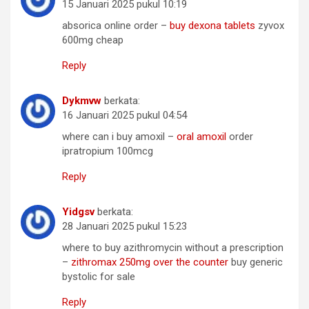
15 Januari 2025 pukul 10:19
absorica online order –
buy dexona tablets
zyvox
600mg cheap
Reply
Dykmvw
berkata:
16 Januari 2025 pukul 04:54
where can i buy amoxil –
oral amoxil
order
ipratropium 100mcg
Reply
Yidgsv
berkata:
28 Januari 2025 pukul 15:23
where to buy azithromycin without a prescription
–
zithromax 250mg over the counter
buy generic
bystolic for sale
Reply