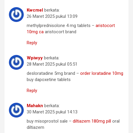
Kwcmel
berkata:
26 Maret 2025 pukul 13:09
methylprednisolone 4 mg tablets –
aristocort
10mg ca
aristocort brand
Reply
Wpiwyy
berkata:
28 Maret 2025 pukul 05:51
desloratadine 5mg brand –
order loratadine 10mg
buy dapoxetine tablets
Reply
Mahakn
berkata:
30 Maret 2025 pukul 14:13
buy misoprostol sale –
diltiazem 180mg pill
oral
diltiazem