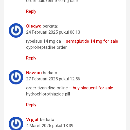
order duloxetine 40mg sale
Reply
Oleqwq
berkata:
24 Februari 2025 pukul 06:13
rybelsus 14 mg ca –
semaglutide 14 mg for sale
cyproheptadine order
Reply
Nazauu
berkata:
27 Februari 2025 pukul 12:56
order tizanidine online –
buy plaquenil for sale
hydrochlorothiazide pill
Reply
Vrpjuf
berkata:
4 Maret 2025 pukul 13:39