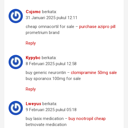
Csjsmc
berkata:
31 Januari 2025 pukul 12:11
cheap omnacortil for sale –
purchase azipro pill
prometrium brand
Reply
Kypybc
berkata:
8 Februari 2025 pukul 12:58
buy generic neurontin –
clomipramine 50mg sale
buy sporanox 100mg for sale
Reply
Lweyus
berkata:
9 Februari 2025 pukul 05:18
buy lasix medication –
buy nootropil cheap
betnovate medication