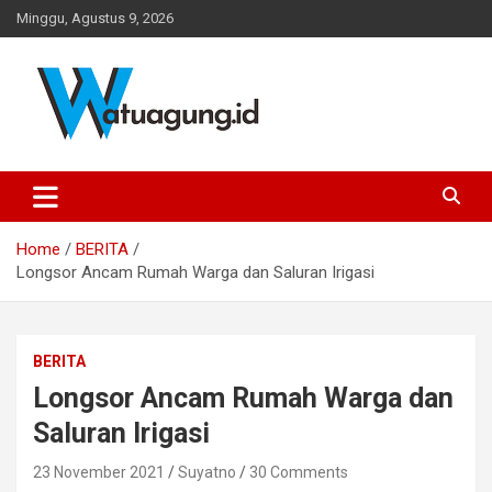
Skip
Minggu, Agustus 9, 2026
to
content
Pemerintah Desa Watuagung, Kecamatan Tambak, Kabupaten
Watuagung.ID
Banyumas, Jawa Tengah
Home
BERITA
Longsor Ancam Rumah Warga dan Saluran Irigasi
BERITA
Longsor Ancam Rumah Warga dan
Saluran Irigasi
23 November 2021
Suyatno
30 Comments