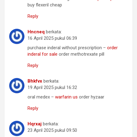
buy flexeril cheap
Reply
Hncneq
berkata:
16 April 2025 pukul 06:39
purchase inderal without prescription –
order
inderal for sale
order methotrexate pill
Reply
Bhkfvx
berkata:
19 April 2025 pukul 16:32
oral medex –
warfarin us
order hyzaar
Reply
Hqrxaj
berkata:
23 April 2025 pukul 09:50