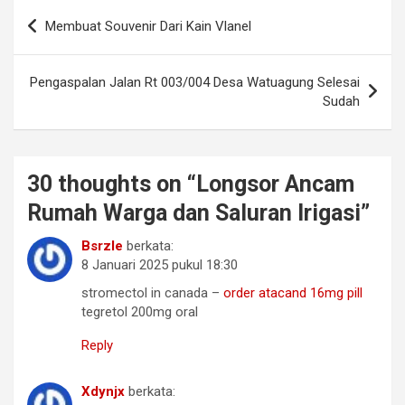
Navigasi
Membuat Souvenir Dari Kain Vlanel
pos
Pengaspalan Jalan Rt 003/004 Desa Watuagung Selesai
Sudah
30 thoughts on “
Longsor Ancam
Rumah Warga dan Saluran Irigasi
”
Bsrzle
berkata:
8 Januari 2025 pukul 18:30
stromectol in canada –
order atacand 16mg pill
tegretol 200mg oral
Reply
Xdynjx
berkata: