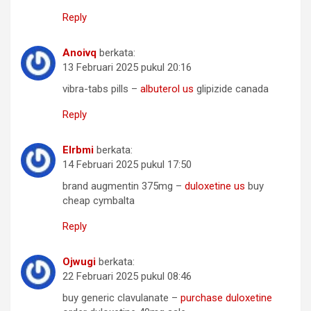
Reply
Anoivq
berkata:
13 Februari 2025 pukul 20:16
vibra-tabs pills –
albuterol us
glipizide canada
Reply
Elrbmi
berkata:
14 Februari 2025 pukul 17:50
brand augmentin 375mg –
duloxetine us
buy
cheap cymbalta
Reply
Ojwugi
berkata:
22 Februari 2025 pukul 08:46
buy generic clavulanate –
purchase duloxetine