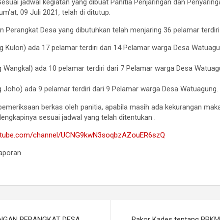
Sesuai jadwal kegiatan yang dibuat Panitia Penjaringan dan Penyarin
m’at, 09 Juli 2021, telah di ditutup.
 Perangkat Desa yang dibutuhkan telah menjaring 36 pelamar terdiri 
g Kulon) ada 17 pelamar terdiri dari 14 Pelamar warga Desa Watuag
g Wangkal) ada 10 pelamar terdiri dari 7 Pelamar warga Desa Watua
 Joho) ada 9 pelamar terdiri dari 9 Pelamar warga Desa Watuagung.
pemeriksaan berkas oleh panitia, apabila masih ada kekurangan mak
engkapinya sesuai jadwal yang telah ditentukan .
outube.com/channel/UCNG9kwN3soqbzAZouER6szQ
laporan
GAN PERANGKAT DESA
Rakor Kades tentang PPKM 