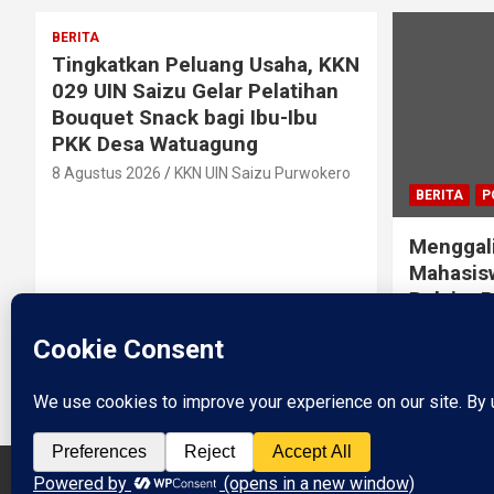
BERITA
Tingkatkan Peluang Usaha, KKN
029 UIN Saizu Gelar Pelatihan
Bouquet Snack bagi Ibu-Ibu
PKK Desa Watuagung
8 Agustus 2026
KKN UIN Saizu Purwokero
BERITA
P
Menggali
Mahasis
Belajar 
Bersama
Watuagu
29 Juli 2026
Copyright © 2026
Watuagung.ID
Theme by:
Theme Horse