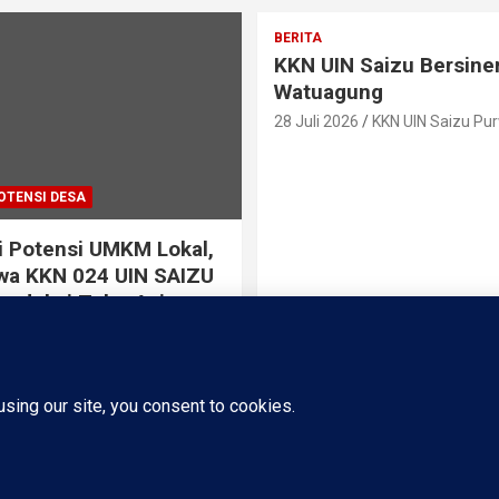
BERITA
KKN UIN Saizu Bersiner
Watuagung
28 Juli 2026
KKN UIN Saizu Pu
OTENSI DESA
 Potensi UMKM Lokal,
wa KKN 024 UIN SAIZU
Produksi Telur Asin
 Kelompok PKK Desa
ng
KKN UIN Saizu Purwokero
Proudly Powered by:
WordPress