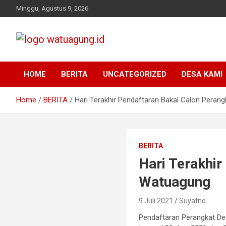
Skip
Minggu, Agustus 9, 2026
to
content
Pemerintah Desa Watuagung, Kecamatan Tambak, Kabupaten
Watuagung.ID
Banyumas, Jawa Tengah
HOME
BERITA
UNCATEGORIZED
DESA KAMI
Home
BERITA
Hari Terakhir Pendaftaran Bakal Calon Pera
BERITA
Hari Terakhi
Watuagung
9 Juli 2021
Suyatno
Pendaftaran Perangkat D