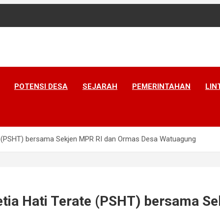
 Banyumas, Jawa Tengah
POTENSI DESA
SEJARAH
PEMERINTAHAN
LIN
ate (PSHT) bersama Sekjen MPR RI dan Ormas Desa Watuagung
Setia Hati Terate (PSHT) bersama 