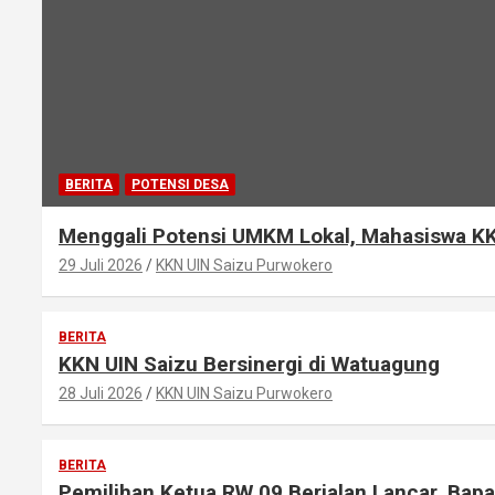
BERITA
POTENSI DESA
Menggali Potensi UMKM Lokal, Mahasiswa KK
29 Juli 2026
KKN UIN Saizu Purwokero
BERITA
KKN UIN Saizu Bersinergi di Watuagung
28 Juli 2026
KKN UIN Saizu Purwokero
BERITA
Pemilihan Ketua RW 09 Berjalan Lancar, Bapa