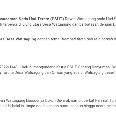
saudaraan Setia Hati Terate (PSHT)
Rayon Watuagung pada Hari S
yah terpencil di ujung utara Desa Watuagung dan berbatasan deng
rmas Desa Watuagung
dengan tema “
Kembali fitrah dan raih berkah 
n 2022/1443 H kali ini mengundang Ketua PSHT Cabang Banyumas, Se
 Taruna Desa Watuagung dan Ormas yang ada di Watuagung beserta 
layah Watuagung khususnya Dukuh Siwarak namun berkat Rahmat Tuh
al bi halal ini tanpa ada halangan suatu apapun hingga acara selesa