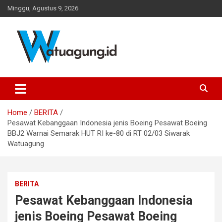
Skip
Minggu, Agustus 9, 2026
to
content
Pemerintah Desa Watuagung, Kecamatan Tambak, Kabupaten
Watuagung.ID
Banyumas, Jawa Tengah
Home
BERITA
Pesawat Kebanggaan Indonesia jenis Boeing Pesawat Boeing
BBJ2 Warnai Semarak HUT RI ke-80 di RT 02/03 Siwarak
Watuagung
BERITA
Pesawat Kebanggaan Indonesia
jenis Boeing Pesawat Boeing