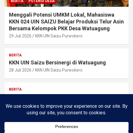
BERITA
POTENSI DESA
Menggali Potensi UMKM Lokal, Mahasiswa
KKN 024 UIN SAIZU Belajar Produksi Telur Asin
Bersama Kelompok PKK Desa Watuagung
29 Juli 2026
KKN UIN Saizu Purwokero
BERITA
KKN UIN Saizu Bersinergi di Watuagung
28 Juli 2026
KKN UIN Saizu Purwokero
BERITA
Pemilihan Ketua RW 09 Berjalan Lancar, Bapak
Misrun Terpilih
24 Juli 2026
Kr Joho