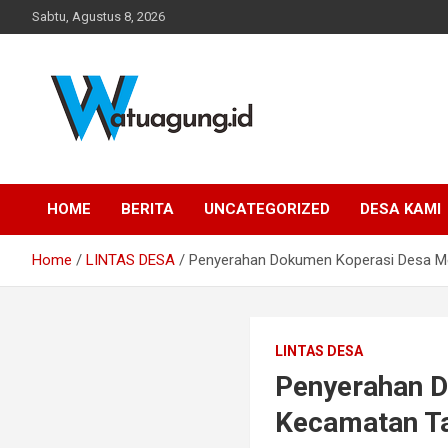
Skip
Sabtu, Agustus 8, 2026
to
content
Pemerintah Desa Watuagung, Kecamatan Tambak, Kabupaten
Watuagung.ID
Banyumas, Jawa Tengah
HOME
BERITA
UNCATEGORIZED
DESA KAMI
Home
LINTAS DESA
Penyerahan Dokumen Koperasi Desa M
LINTAS DESA
Penyerahan D
Kecamatan T