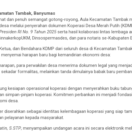
camatan Tambak, Banyumas
mat dan penuh semangat gotong-royong, Aula Kecamatan Tambak me
 desa melalui penyerahan dokumen Koperasi Desa Merah Putih (KDMP
 Presiden RI No. 9 Tahun 2025
serta hasil kolaborasi lintas lembaga 
DinnakerkopUKM, Dinsospermasdes, dan para notaris se-Kabupaten
 Ketua, dan Bendahara KDMP dari seluruh desa di Kecamatan Tambak, ke
 menyemai harapan baru bagi kemandirian ekonomi desa:
rapan, para perwakilan desa menerima dokumen legal yang menjadi 
an sekadar formalitas, melainkan tanda dimulainya babak baru pemb
ung kesiapan operasional koperasi dengan menyerahkan buku tabun
an simpan-pinjam koperasi. Komitmen perbankan ini menjadi fondas
nomi desa.
er diserahkan sebagai identitas kelembagaan koperasi yang siap ta
dan pelayanan kepada masyarakat.
atin, S.STP
, menyampaikan undangan acara ini secara elektronik mel