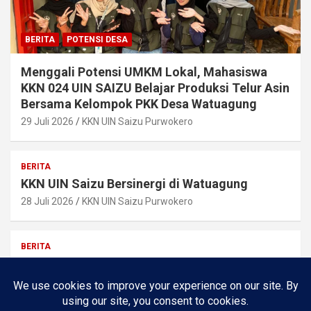
BERITA
POTENSI DESA
Menggali Potensi UMKM Lokal, Mahasiswa
KKN 024 UIN SAIZU Belajar Produksi Telur Asin
Bersama Kelompok PKK Desa Watuagung
29 Juli 2026
KKN UIN Saizu Purwokero
BERITA
KKN UIN Saizu Bersinergi di Watuagung
28 Juli 2026
KKN UIN Saizu Purwokero
BERITA
Pemilihan Ketua RW 09 Berjalan Lancar, Bapak
Misrun Terpilih
24 Juli 2026
Kr Joho