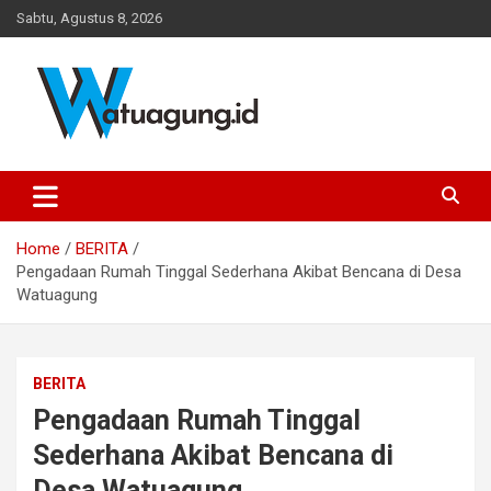
Skip
Sabtu, Agustus 8, 2026
to
content
Pemerintah Desa Watuagung, Kecamatan Tambak, Kabupaten
Watuagung.ID
Banyumas, Jawa Tengah
Home
BERITA
Pengadaan Rumah Tinggal Sederhana Akibat Bencana di Desa
Watuagung
BERITA
Pengadaan Rumah Tinggal
Sederhana Akibat Bencana di
Desa Watuagung