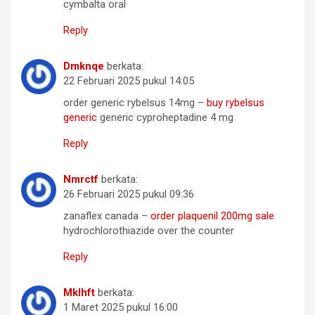
cymbalta oral
Reply
Dmknqe
berkata:
22 Februari 2025 pukul 14:05
order generic rybelsus 14mg –
buy rybelsus
generic
generic cyproheptadine 4 mg
Reply
Nmrctf
berkata:
26 Februari 2025 pukul 09:36
zanaflex canada –
order plaquenil 200mg sale
hydrochlorothiazide over the counter
Reply
Mklhft
berkata:
1 Maret 2025 pukul 16:00