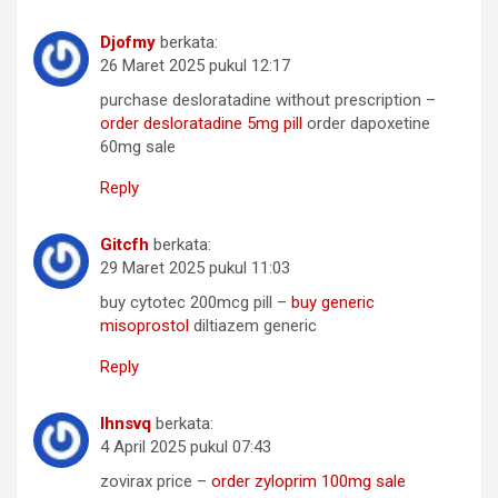
Djofmy
berkata:
26 Maret 2025 pukul 12:17
purchase desloratadine without prescription –
order desloratadine 5mg pill
order dapoxetine
60mg sale
Reply
Gitcfh
berkata:
29 Maret 2025 pukul 11:03
buy cytotec 200mcg pill –
buy generic
misoprostol
diltiazem generic
Reply
Ihnsvq
berkata:
4 April 2025 pukul 07:43
zovirax price –
order zyloprim 100mg sale