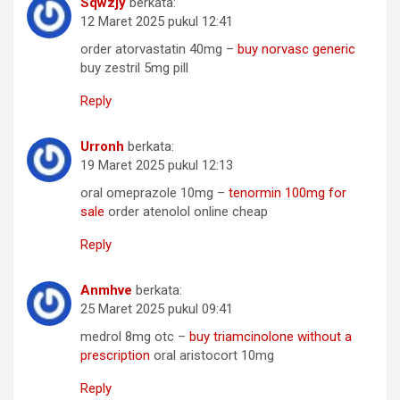
Sqwzjy
berkata:
12 Maret 2025 pukul 12:41
order atorvastatin 40mg –
buy norvasc generic
buy zestril 5mg pill
Reply
Urronh
berkata:
19 Maret 2025 pukul 12:13
oral omeprazole 10mg –
tenormin 100mg for
sale
order atenolol online cheap
Reply
Anmhve
berkata:
25 Maret 2025 pukul 09:41
medrol 8mg otc –
buy triamcinolone without a
prescription
oral aristocort 10mg
Reply