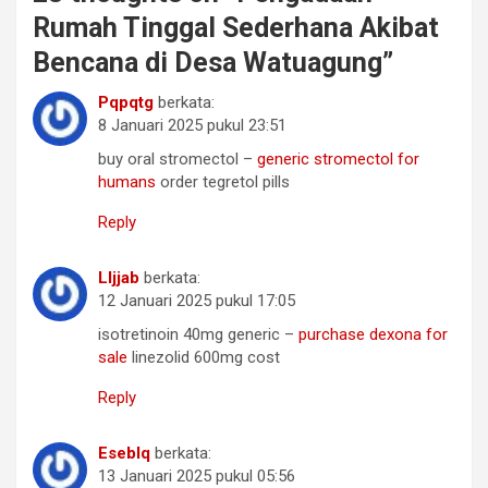
Rumah Tinggal Sederhana Akibat
Bencana di Desa Watuagung
”
Pqpqtg
berkata:
8 Januari 2025 pukul 23:51
buy oral stromectol –
generic stromectol for
humans
order tegretol pills
Reply
Lljjab
berkata:
12 Januari 2025 pukul 17:05
isotretinoin 40mg generic –
purchase dexona for
sale
linezolid 600mg cost
Reply
Eseblq
berkata:
13 Januari 2025 pukul 05:56