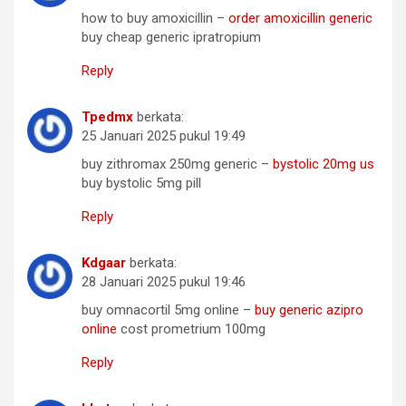
how to buy amoxicillin –
order amoxicillin generic
buy cheap generic ipratropium
Reply
Tpedmx
berkata:
25 Januari 2025 pukul 19:49
buy zithromax 250mg generic –
bystolic 20mg us
buy bystolic 5mg pill
Reply
Kdgaar
berkata:
28 Januari 2025 pukul 19:46
buy omnacortil 5mg online –
buy generic azipro
online
cost prometrium 100mg
Reply