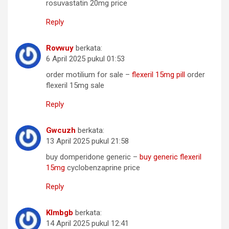
rosuvastatin 20mg price
Reply
Rovwuy
berkata:
6 April 2025 pukul 01:53
order motilium for sale –
flexeril 15mg pill
order
flexeril 15mg sale
Reply
Gwcuzh
berkata:
13 April 2025 pukul 21:58
buy domperidone generic –
buy generic flexeril
15mg
cyclobenzaprine price
Reply
Klmbgb
berkata:
14 April 2025 pukul 12:41