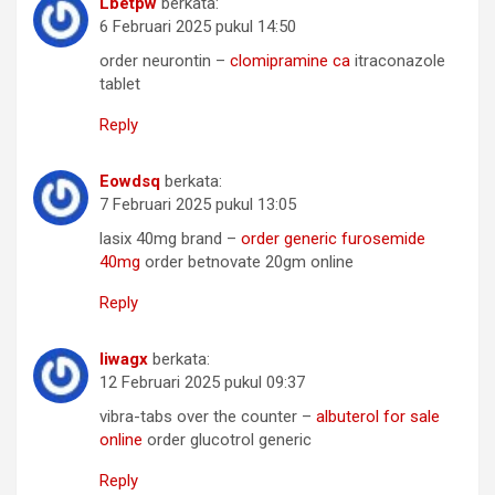
Lbetpw
berkata:
6 Februari 2025 pukul 14:50
order neurontin –
clomipramine ca
itraconazole
tablet
Reply
Eowdsq
berkata:
7 Februari 2025 pukul 13:05
lasix 40mg brand –
order generic furosemide
40mg
order betnovate 20gm online
Reply
Iiwagx
berkata:
12 Februari 2025 pukul 09:37
vibra-tabs over the counter –
albuterol for sale
online
order glucotrol generic
Reply