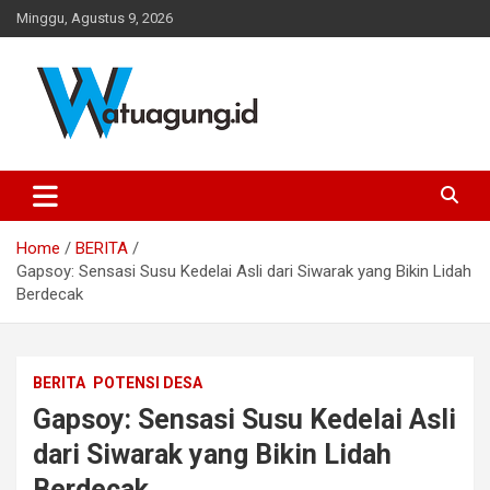
Skip
Minggu, Agustus 9, 2026
to
content
Pemerintah Desa Watuagung, Kecamatan Tambak, Kabupaten
Watuagung.ID
Banyumas, Jawa Tengah
Home
BERITA
Gapsoy: Sensasi Susu Kedelai Asli dari Siwarak yang Bikin Lidah
Berdecak
BERITA
POTENSI DESA
Gapsoy: Sensasi Susu Kedelai Asli
dari Siwarak yang Bikin Lidah
Berdecak