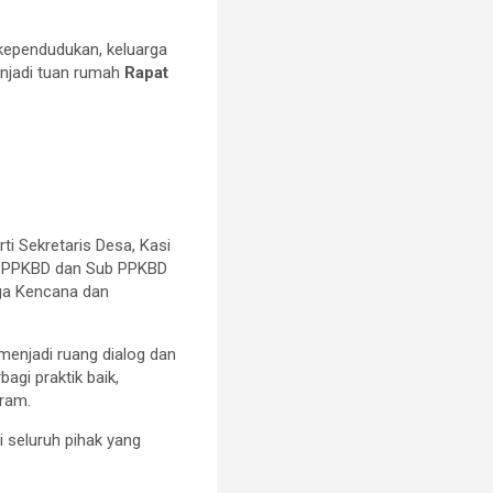
ependudukan, keluarga
enjadi tuan rumah
Rapat
ti Sekretaris Desa, Kasi
uh PPKBD dan Sub PPKBD
ga Kencana dan
enjadi ruang dialog dan
gi praktik baik,
gram.
i seluruh pihak yang