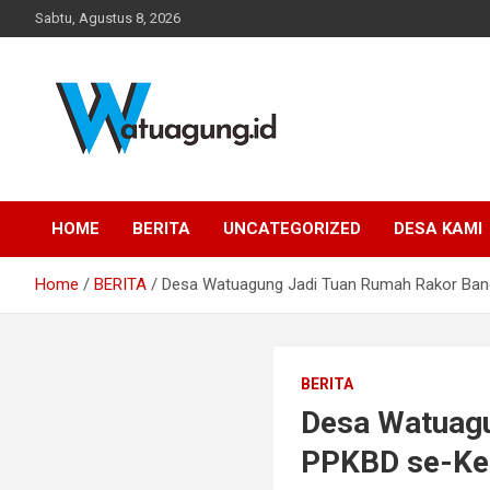
Skip
Sabtu, Agustus 8, 2026
to
content
Pemerintah Desa Watuagung, Kecamatan Tambak, Kabupaten
Watuagung.ID
Banyumas, Jawa Tengah
HOME
BERITA
UNCATEGORIZED
DESA KAMI
Home
BERITA
Desa Watuagung Jadi Tuan Rumah Rakor Ba
BERITA
Desa Watuag
PPKBD se-Ke