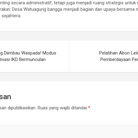
enting secara administratif, tetapi juga menjadi ruang strategis unt
rakat. Desa Watuagung bangga menjadi bagian dari upaya bersama m
 sejahtera.
g Diimbau Waspada! Modus
Pelatihan Abon Le
tivasi IKD Bermunculan
Pemberdayaan Pe
asan
an dipublikasikan.
Ruas yang wajib ditandai
*