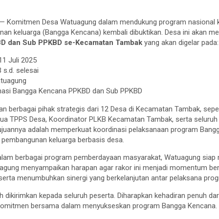
— Komitmen Desa Watuagung dalam mendukung program nasional k
an keluarga (Bangga Kencana) kembali dibuktikan. Desa ini akan m
KBD dan Sub PPKBD se-Kecamatan Tambak
yang akan digelar pada:
11 Juli 2025
 s.d. selesai
atuagung
nasi Bangga Kencana PPKBD dan Sub PPKBD
an berbagai pihak strategis dari 12 Desa di Kecamatan Tambak, seper
etua TPPS Desa, Koordinator PLKB Kecamatan Tambak, serta selur
juannya adalah memperkuat koordinasi pelaksanaan program Bang
 pembangunan keluarga berbasis desa.
dalam berbagai program pemberdayaan masyarakat, Watuagung siap m
uagung menyampaikan harapan agar rakor ini menjadi momentum berba
serta menumbuhkan sinergi yang berkelanjutan antar pelaksana pro
h dikirimkan kepada seluruh peserta. Diharapkan kehadiran penuh dar
 komitmen bersama dalam menyukseskan program Bangga Kencana.