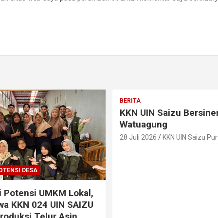
BERITA
KKN UIN Saizu Bersiner
Watuagung
28 Juli 2026
KKN UIN Saizu Pu
OTENSI DESA
 Potensi UMKM Lokal,
wa KKN 024 UIN SAIZU
Produksi Telur Asin