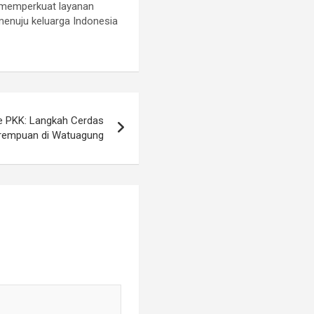
uk memperkuat layanan
enuju keluarga Indonesia
le PKK: Langkah Cerdas
rempuan di Watuagung