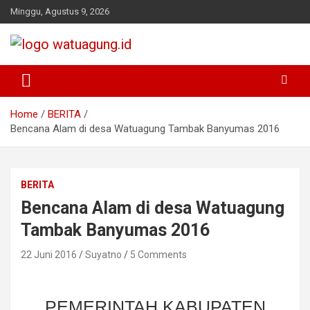
Skip
Minggu, Agustus 9, 2026
to
content
Pemerintah Desa Watuagung, Kecamatan Tambak, Kabupaten
Watuagung.ID
Banyumas, Jawa Tengah
Home
BERITA
Bencana Alam di desa Watuagung Tambak Banyumas 2016
BERITA
Bencana Alam di desa Watuagung
Tambak Banyumas 2016
22 Juni 2016
Suyatno
5 Comments
PEMERINTAH KABUPATEN