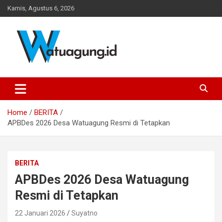
Skip
Kamis, Agustus 6, 2026
to
content
Pemerintah Desa Watuagung, Kecamatan Tambak, Kabupaten
Watuagung.ID
Banyumas, Jawa Tengah
Home
BERITA
APBDes 2026 Desa Watuagung Resmi di Tetapkan
BERITA
APBDes 2026 Desa Watuagung
Resmi di Tetapkan
22 Januari 2026
Suyatno